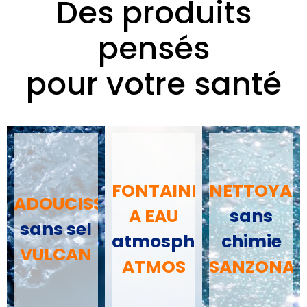
Des produits
pensés
pour votre santé
FONTAINE
NETTOYAG
ADOUCISSEUR
A EAU
sans
sans sel
atmosphérique
chimie
VULCAN
ATMOS
SANZONAT