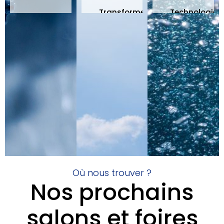
Transforme
Technologie
Stop
l'humidité
Nanobubble
au
de l'air
Aqueous
calcaire
en
Ozone
Garantie
eau
Ok
de 25
Écologique
toutes
ans
et
surfaces
Fabrication
économique
Aucun
allemande
Maintenance
produit
minime
chimique
Découvrir
le produit
Découvrir
Découvri
le produit
le produi
Où nous trouver ?
Nos prochains
salons et foires