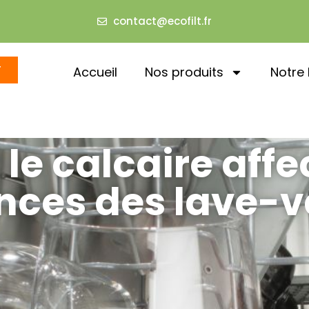
contact@ecofilt.fr
T
Accueil
Nos produits
Notre 
 calcaire affec
ces des lave-va