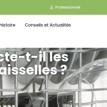
Professionnel
histoire
Conseils et Actualités
te-t-il les
isselles ?