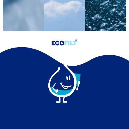
tartre
votre
pour
et de
environnement
une
rouille
en une
efficacité
dans
source
exceptionnell
votre
d'eau
sans
habitation.
pure.
produit
chimique.
Découvrir
Découvrir
Découvri
le
le
le
produit
produit
produit